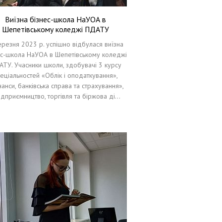
Виїзна бізнес-школа НаУОА в
Шепетівському коледжі ПДАТУ
ерезня 2023 р. успішно відбулася виїзна
ес-школа НаУОА в Шепетівському коледжі
ТУ. Учасники школи, здобувачі 3 курсу
еціальностей «Облік і оподаткування»,
анси, банківська справа та страхування»,
ідприємництво, торгівля та біржова ді…