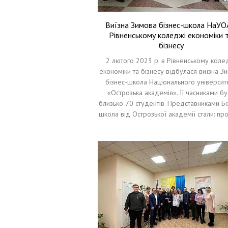
Виїзна Зимова бізнес-школа НаУО
Рівненському коледжі економіки 
бізнесу
2 лютого 2023 р. в Рівненському коле
економіки та бізнесу відбулася виїзна З
бізнес-школа Національного університ
«Острозька академія». Її часниками б
близько 70 студентів. Представниками Бі
школа від Острозької академії стали: п