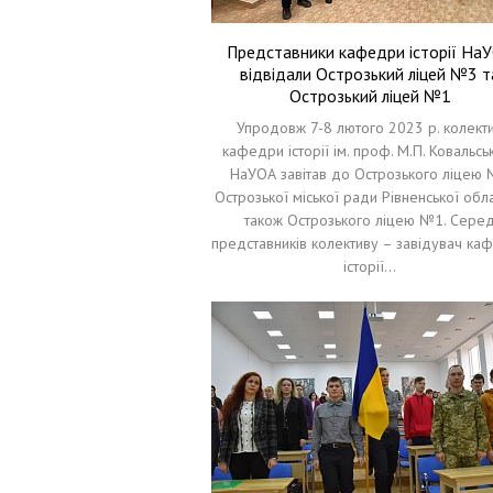
Представники кафедри історії На
відвідали Острозький ліцей №3 т
Острозький ліцей №1
Упродовж 7-8 лютого 2023 р. колект
кафедри історії ім. проф. М.П. Ковальсь
НаУОА завітав до Острозького ліцею
Острозької міської ради Рівненської облас
також Острозького ліцею №1. Сере
представників колективу – завідувач ка
історії…