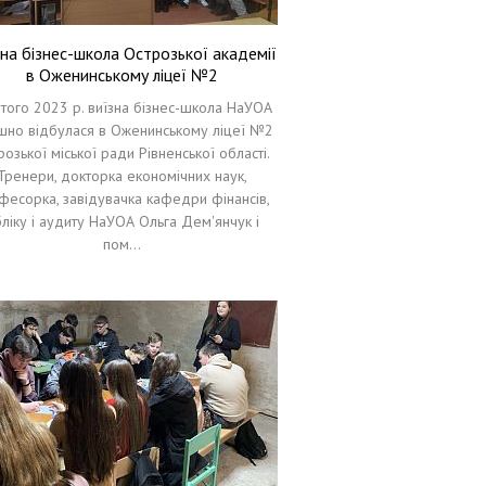
на бізнес-школа Острозької академії
в Оженинському ліцеї №2
того 2023 р. виїзна бізнес-школа НаУОА
шно відбулася в Оженинському ліцеї №2
розької міської ради Рівненської області.
Тренери, докторка економічних наук,
фесорка, завідувачка кафедри фінансів,
ліку і аудиту НаУОА Ольга Дем'янчук і
пом…