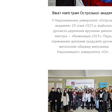
Віват магістрам Острозької академ
У Національному університеті «Остроз
академія» 20 січня 2023 р. відбулас
урочиста церемонія вручення диплом
магістра — «Конвокація-2023». Пере
отриманням дипломів градуанти урочи
виголосили обіцянку випускника
Національного університету «Ост…