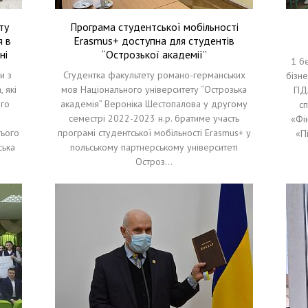
ту
Програма студентської мобільності
я в
Erasmus+ доступна для студентів
ні
“Острозької академії”
1 б
и з
Студентка факультету романо-германських
бізн
 які
мов Національного університету “Острозька
ПДА
го
академія” Вероніка Шестопалова у другому
сп
и
семестрі 2022-2023 н.р. братиме участь
«Фін
тього
програмі студентської мобільності Erasmus+ у
«П
ська
польському партнерському університеті
Остроз…