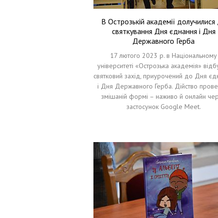
В Острозькій академії долучилися
святкування Дня єднання і Дня
Державного Герба
17 лютого 2023 р. в Національному
університеті «Острозька академія» відб
святковий захід, приурочений до Дня єд
і Дня Державного Герба. Дійство прове
змішаній формі – наживо й онлайн че
застосунок Google Meet.