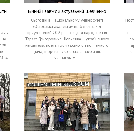
іти
Вічний і завжди актуальний Шевченко
Сьогодні в Національному університеті
Пост
«Острозька академія» відбувся захід,
гає в
приурочений 209-річчю з дня народження
вип
ї та
Тараса Григоровича Шевченка – українського
по
у як
мислителя, поета, громадського і політичного
др
та
діяча, творчість якого стала важливим
ф
23 р.
чинником у …