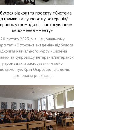
булося відкриття проєкту «Система
ідтримки та супроводу ветеранів/
еранок у громадах із застосуванням
кейс-менеджменту»
20 лютого 2023 р. в Національному
ерситеті «Острозька академія» відбулося
відкриття навчального курсу «Система
римки та супроводу ветеранів/ветеранок
у громадах із застосуванням кейс-
неджменту». Крім Острозької академії,
партнерами реалізаці…