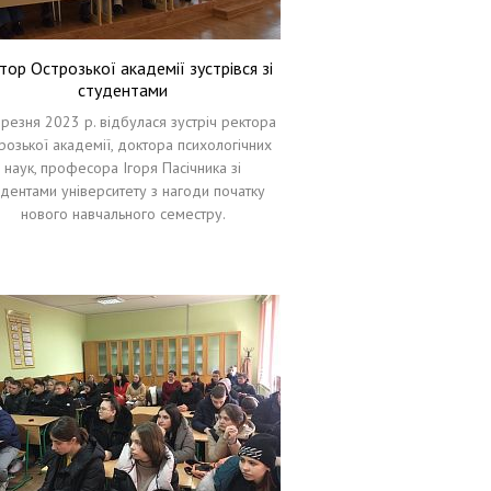
тор Острозької академії зустрівся зі
студентами
резня 2023 р. відбулася зустріч ректора
розької академії, доктора психологічних
наук, професора Ігоря Пасічника зі
удентами університету з нагоди початку
нового навчального семестру.