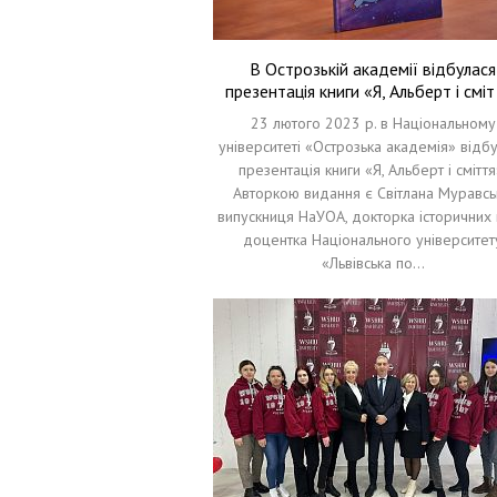
В Острозькій академії відбулася
презентація книги «Я, Альберт і смі
23 лютого 2023 р. в Національному
університеті «Острозька академія» відб
презентація книги «Я, Альберт і сміття
Авторкою видання є Світлана Муравсь
випускниця НаУОА, докторка історичних 
доцентка Національного університет
«Львівська по…