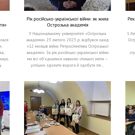
Рік російсько-української війни: як жила
Рек
ття»
Острозька академія
У Національному університеті «Острозька
1 бе
улася
академія» 23 лютого 2023 р. відбувся захід
Ост
».
«12 місяців війни. Ретроспектива Острозької
ка,
академії». За рік російсько-української війни
ст
наук,
ми всі об’єдналися навколо спільної мети –
у
успішно здолати ворога й здобути пе…