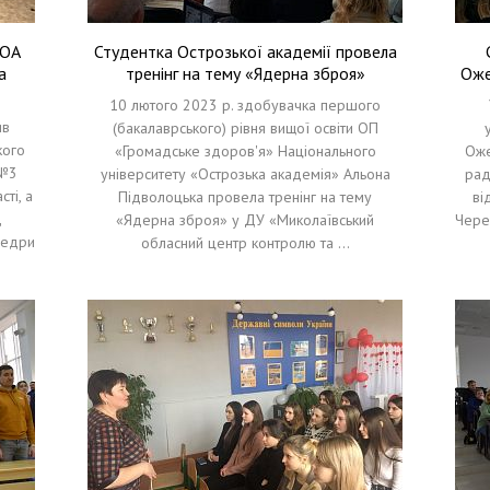
УОА
Студентка Острозької академії провела
а
тренінг на тему «Ядерна зброя»
Оже
10 лютого 2023 р. здобувачка першого
ив
(бакалаврського) рівня вищої освіти ОП
кого
«Громадське здоров'я» Національного
Оже
 №3
університету «Острозька академія» Альона
рад
ті, а
Підволоцька провела тренінг на тему
ві
д
«Ядерна зброя» у ДУ «Миколаївський
Чере
федри
обласний центр контролю та …