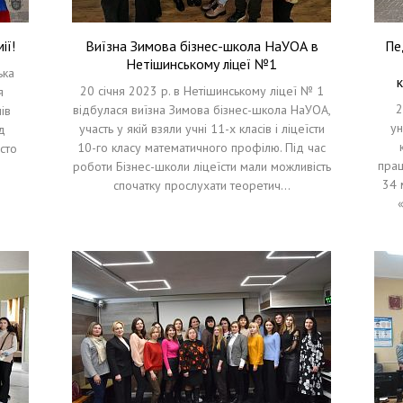
ії!
Виїзна Зимова бізнес-школа НаУОА в
Пе
Нетішинському ліцеї №1
ька
к
20 січня 2023 р. в Нетішинському ліцеї № 1
я
2
відбулася виїзна Зимова бізнес-школа НаУОА,
ів
ун
участь у якій взяли учні 11-х класів і ліцеїсти
д
10-го класу математичного профілю. Під час
сто
прац
роботи Бізнес-школи ліцеїсти мали можливість
34 
спочатку прослухати теоретич…