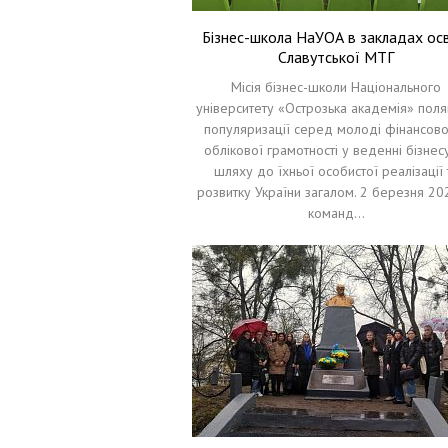
Бізнес-школа НаУОА в закладах осв
Славутської МТГ
Місія бізнес-школи Національного
університету «Острозька академія» поля
популяризації серед молоді фінансово
облікової грамотності у веденні бізнес
шляху до їхньої особистої реалізації 
розвитку України загалом. 2 березня 20
команд…