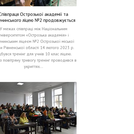
Співпраця Острозької академії та
нинського ліцею №2 продовжується
У межах співпраці між Національним
університетом «Острозька академія» і
нинським ліцеєм №2 Острозької міської
и Рівненської області 14 лютого 2023 р.
дбувся тренінг для учнів 10 клас ліцею.
з повітряну тривогу тренінг проводився в
укриттях…