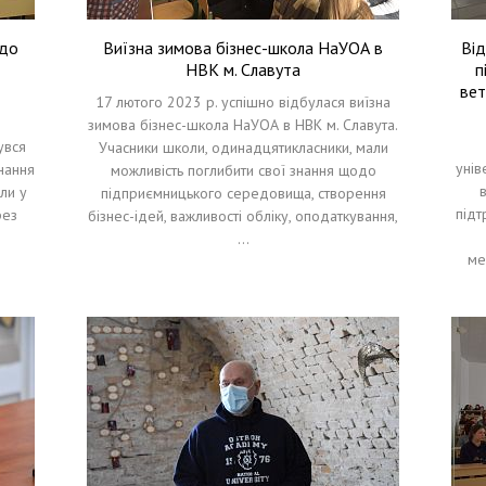
 до
Виїзна зимова бізнес-школа НаУОА в
Від
НВК м. Славута
п
вет
17 лютого 2023 р. успішно відбулася виїзна
зимова бізнес-школа НаУОА в НВК м. Славута.
увся
Учасники школи, одинадцятикласники, мали
унів
нання
можливість поглибити свої знання щодо
ли у
підприємницького середовища, створення
підт
рез
бізнес-ідей, важливості обліку, оподаткування,
…
ме