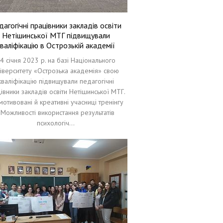
дагогічні працівники закладів освіти
Нетішинської МТГ підвищували
валіфікацію в Острозькій академії
4 січня 2023 р. на базі Національного
іверситету «Острозька академія» свою
кваліфікацію підвищували педагогічні
івники закладів освіти Нетішинської МТГ.
мотивовані й креативні учасниці тренінгу
«Можливості використання результатів
психологіч…