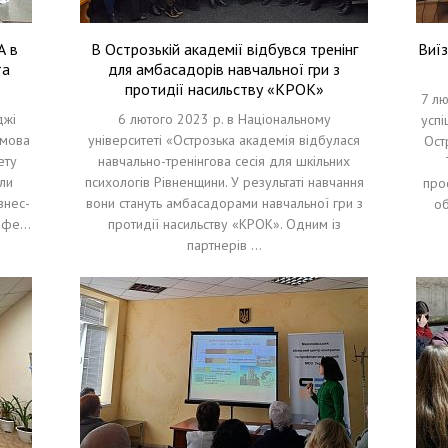
А в
В Острозькій академії відбувся тренінг
Виїз
та
для амбасадорів навчальної гри з
протидії насильству «КРОК»
7 лю
джі
6 лютого 2023 р. в Національному
успі
имова
університеті «Острозька академія відбулася
Ост
ету
навчально-тренінгова сесія для шкільних
ули
психологів Рівненщини. У результаті навчання
про
знес-
вони стануть амбасадорами навчальної гри з
об
рофе…
протидії насильству «КРОК». Одним із
партнерів …