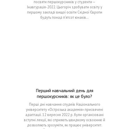
посвяти першокурсників у студенти —
Інавгурація-2022. Цьогоріч здобувати освіту у
першому закладі вищої освіти Східної Європи
будуть понад п’ятсот юнаків…
Перший навчальний день для
першокурсників: як це було?
Перші дні навчання спудеїв Національного
університету «Острозька академія» присвячені
адаптації. 12 вересня 2022 р. були організовані
вступні лекції, які сприяють швидкому освоєнню й
дозволяють зрозуміти, як працює університет.