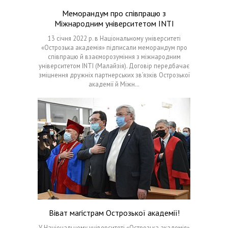
Меморандум про співпрацю з
Міжнародним університетом INTI
13 січня 2022 р. в Національному університеті
«Острозька академія» підписали меморандум про
співпрацю й взаєморозуміння з міжнародним
університетом INTI (Малайзія). Договір передбачає
зміцнення дружніх партнерських зв’язків Острозької
академії й Міжн…
Віват магістрам Острозької академії!
У Національному університеті «Острозька академія»