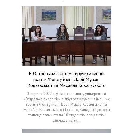
В Острозькій академії вручили іменні
гранти Фонду імені Дарії Муцак-
Ковальської та Михайла Ковальського
8 червня 2022 р. у Національному університеті
«Острозька академія» відбулося вручення іменних
грантів Фонду імені Дарії Муцак-Ковальської та
Михайла Ковальського (Торонто, Канада). Цьогоріч
стипендіатами стали 10 студентів, аспірантів і
викладачів, як…