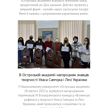
«Острозька академія» відбувся святковий захід,
приурочений до Дня єднання. Дійство провели у
змішаній формі – онлайн через застосунок Google
Meet й наживо з дотриманням карантинних вимог.
В Острозькій академії нагородили знавців
творчості Уласа Самчука і Лесі Українки
У Національному університеті «Острозька академія»
18 лютого 2022 р. відбулося нагородження
переможців IX Всеукраїнського конкурсу «Волинські
рефлексії у творчості Уласа Самчука та Лесі
Українки», який проводиться з ініціативи та за