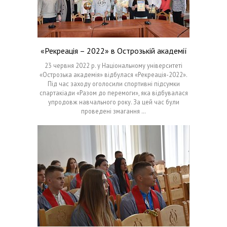
«Рекреація – 2022» в Острозькій академії
23 червня 2022 р. у Національному університеті
«Острозька академія» відбулася «Рекреація-2022».
Під час заходу оголосили спортивні підсумки
спартакіади «Разом до перемоги», яка відбувалася
упродовж навчального року. За цей час були
проведені змагання …