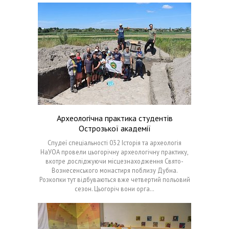
Археологічна практика студентів
Острозької академії
Спудеї спеціальності 032 Історія та археологія
НаУОА провели цьогорічну археологічну практику,
вкотре досліджуючи місцезнаходження Свято-
Вознесенського монастиря поблизу Дубна.
Розкопки тут відбуваються вже четвертий польовий
сезон. Цьогоріч вони орга…