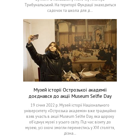
Трибунальський. На території Фундації знаходиться
садочок та школа для д…
Музей історії Острозької академії
доєднався до акції Museum Selfie Day
19 січня 2022 р. Музей історії Національного
університету «Острозька академія» вже традиційно
взяв участь в акції Museum Selfie Day, яка щороку
об’єднує музеї з усього світу. Під час візиту до
музею, усі охочі змогли перенестись у XVI століття,
дізна…