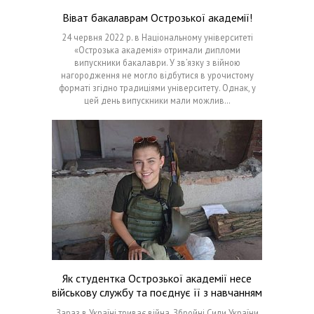
Віват бакалаврам Острозької академії!
24 червня 2022 р. в Національному університеті
«Острозька академія» отримали дипломи
випускники бакалаври. У зв’язку з війною
нагородження не могло відбутися в урочистому
форматі згідно традиціями університету. Однак, у
цей день випускники мали можлив…
Як студентка Острозької академії несе
військову службу та поєднує її з навчанням
Зараз в Україні триває війна. Збройні Сили України