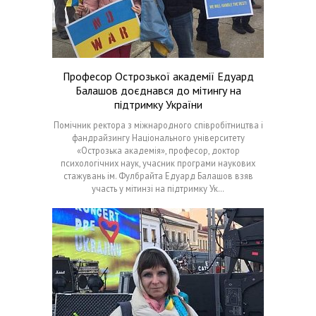
Професор Острозької академії Едуард
Балашов доєднався до мітингу на
підтримку України
Помічник ректора з міжнародного співробітництва і
фандрайзингу Національного університету
«Острозька академія», професор, доктор
психологічних наук, учасник програми наукових
стажувань ім. Фулбрайта Едуард Балашов взяв
участь у мітинзі на підтримку Ук…