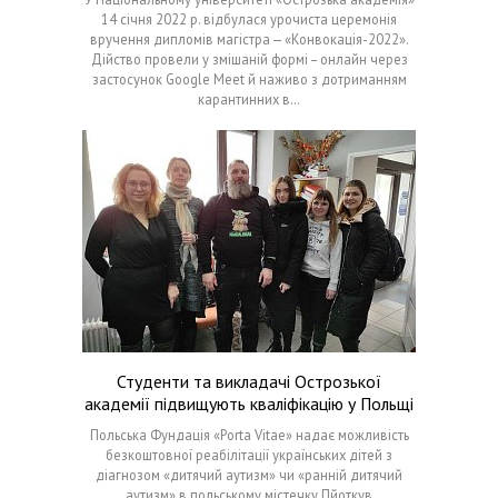
14 січня 2022 р. відбулася урочиста церемонія
вручення дипломів магістра — «Конвокація-2022».
Дійство провели у змішаній формі – онлайн через
застосунок Google Meet й наживо з дотриманням
карантинних в…
Студенти та викладачі Острозької
академії підвищують кваліфікацію у Польщі
Польська Фундація «Porta Vitae» надає можливість
безкоштовної реабілітації українських дітей з
діагнозом «дитячий аутизм» чи «ранній дитячий
аутизм» в польському містечку Пйоткув