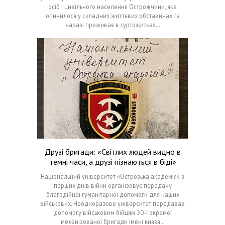
осіб і цивільного населення Острожчини, яке
опинилося у складних життєвих обставинах та
наразі проживає в гуртожитках…
Друзі бригади: «Світлих людей видно в
темні часи, а друзі пізнаються в біді»
Національний університет «Острозька академія» з
перших днів війни організовує передачу
благодійної гуманітарної допомоги для наших
військових. Неодноразово університет передавав
допомогу військовим бійцям 30-ї окремої
механізованої бригади імені князя…