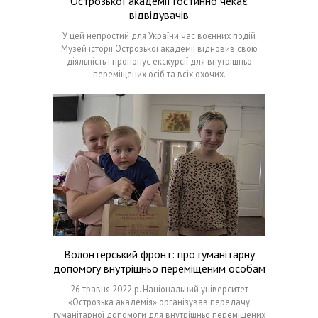
Острозької академії гостинно чекає
відвідувачів
У цей непростий для України час воєнних подій
Музей історії Острозької академії відновив свою
діяльність і пропонує екскурсії для внутрішньо
переміщених осіб та всіх охочих.
Волонтерський фронт: про гуманітарну
допомогу внутрішньо переміщеним особам
26 травня 2022 р. Національний університет
«Острозька академія» організував передачу
гуманітарної допомоги для внутрішньо переміщених