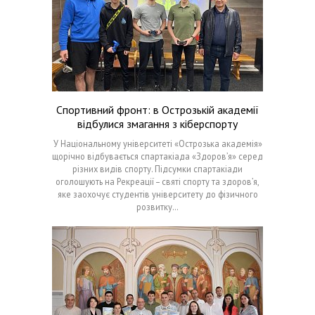
Спортивний фронт: в Острозькій академії
відбулися змагання з кіберспорту
У Національному університеті «Острозька академія»
щорічно відбувається спартакіада «Здоров’я» серед
різних видів спорту. Підсумки спартакіади
оголошують на Рекреації – святі спорту та здоров’я,
яке заохочує студентів університету до фізичного
розвитку…