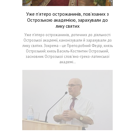
Уже п’ятеро острожанинів, пов’язаних з
Острозькою академією, зарахували до
лику святих
Уже п’ятеро острожанинів, дотичних до діяльності
Острозької академії, канонізували й зарахували до
лику святих. Зокрема – це Преподобний Федір, князь
Острозький; князь Василь-Костянтин Острозький,
засновник Острозької слов’яно-греко-латинської
академі…