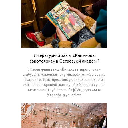
Літературний захід «Книжкова
євротолока» в Острозькій академії
Літературний захід «Книжкова євротолока»
відбувся в Національному університеті «Острозька
академія». Захід проходив у рамках тринадцятої
сесії Школи європейських студій в Україні за участі
письменниці і публіциста Софії Андрухович та
філософа, журналіста