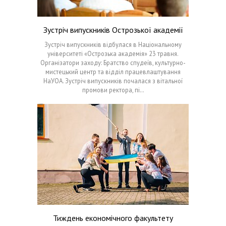
Зустріч випускників Острозької академії
Зустріч випускників відбулася в Національному
університеті «Острозька академія» 23 травня.
Організатори заходу: Братство спудеїв, культурно-
мистецький центр та відділ працевлаштування
НаУОА. Зустріч випускників почалася з вітальної
промови ректора, пі…
Тиждень економічного факультету