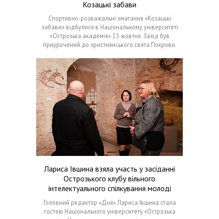
Козацькі забави
Спортивно-розважальні змагання «Козацькі
забави» відбулися в Національному університеті
«Острозька академія» 13 жовтня. Захід був
приурочений до християнського свята Покрови.
Лариса Івшина взяла участь у засіданні
Острозького клубу вільного
інтелектуального спілкування молоді
Головний редактор «Дня» Лариса Івшина стала
гостею Національного університету «Острозька