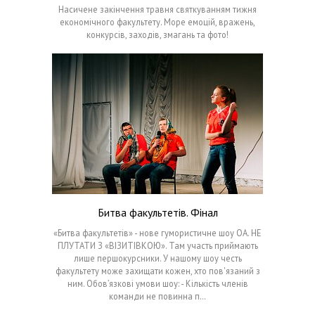
Насичене закінчення травня святкуванням тижня
економічного факультету. Море емоцій, вражень,
конкурсів, заходів, змагань та фото!
Битва факультетів. Фінал
«Битва факультетів» - нове гумористичне шоу ОА. НЕ
ПЛУТАТИ З «ВІЗИТІВКОЮ». Там участь приймають
лише першокурсники. У нашому шоу честь
факультету може захищати кожен, хто пов'язаний з
ним. Обов’язкові умови шоу: - Кількість членів
команди не повинна п…