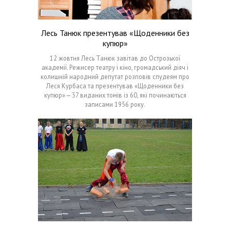
Лесь Танюк презентував «Щоденники без
купюр»
12 жовтня Лесь Танюк завітав до Острозької
академії. Режисер театру і кіно, громадський діяч і
колишній народний депутат розповів спудеям про
Леся Курбаса та презентував «Щоденники без
купюр» — 37 виданих томів із 60, які починаються
записами 1956 року.