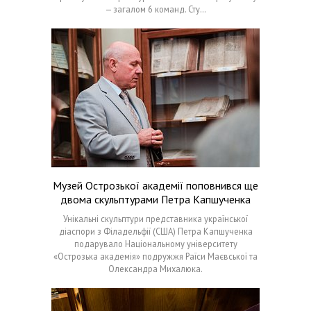
— загалом 6 команд. Сту…
Музей Острозької академії поповнився ще
двома скульптурами Петра Капшученка
Унікальні скульптури представника української
діаспори з Філадельфії (США) Петра Капшученка
подарувало Національному університету
«Острозька академія» подружжя Раїси Маєвської та
Олександра Михалюка.