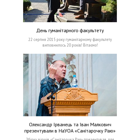
День гуманітарного факультету
22 серпня 2015 року гуманітарному факультету
виповнилось 20 років! Вітаємо!
Олександр Ірванець та Іван Малкович
презентували в НаУОА «Санітарочку Раю»
Збірку віршів «Санітарочка Рая» презентував для