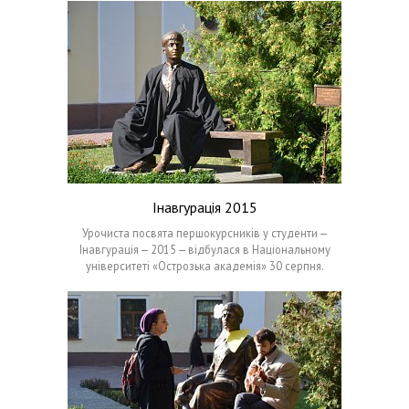
Інавгурація 2015
Урочиста посвята першокурсників у студенти —
Інавгурація — 2015 — відбулася в Національному
університеті «Острозька академія» 30 серпня.