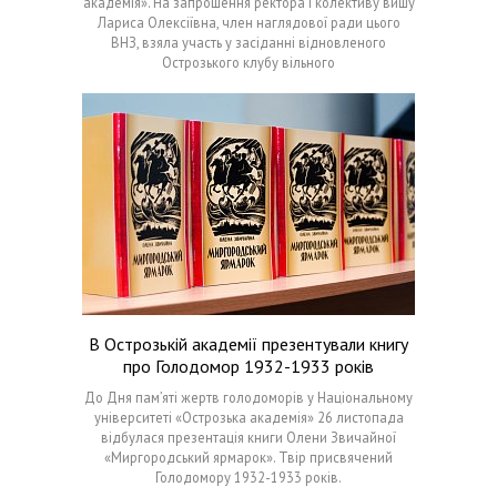
академія». На запрошення ректора і колективу вишу
Лариса Олексіївна, член наглядової ради цього
ВНЗ, взяла участь у засіданні відновленого
Острозького клубу вільного
В Острозькій академії презентували книгу
про Голодомор 1932-1933 років
До Дня пам’яті жертв голодоморів у Національному
університеті «Острозька академія» 26 листопада
відбулася презентація книги Олени Звичайної
«Миргородський ярмарок». Твір присвячений
Голодомору 1932-1933 років.