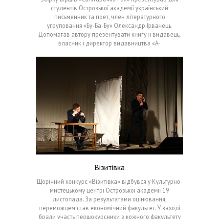
студентів Острозької академії український
письменник та поет, член літературного
угруповання «Бу-Ба-Бу» Олександр Ірванець.
Допомагав автору презентувати книгу її видавець,
власник і директор видавництва «А-
Візитівка
Щорічний конкурс «Візитівка» відбувся у Культурно-
мистецькому центрі Острозької академії 19
листопада. За результатами оцінювання,
переможцем став економічний факультет. У заході
брали участь першокурсники з кожного факультету