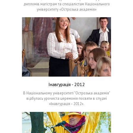
дипломів магістрам та спеціалістам Національного
університету «Острозька академія»
Інавгурація - 2012
В Національному університеті "Острозька академія"
відбулась урочиста церемонія посвяти в спудеї
«Інавгурація – 2012».