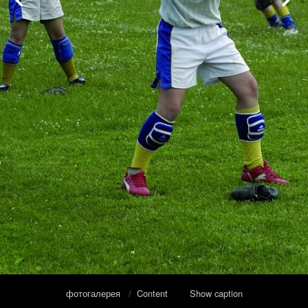
фотогалерея
/
Content
Show caption