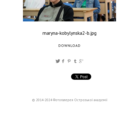
maryna-kobylynska2-b.jpg
DOWNLOAD
© 2014-2024 Фотогалерея Острозької академії