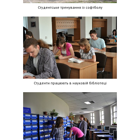
Студентське тренування із софтболу
Студенти працюють в науковій бібліотеці