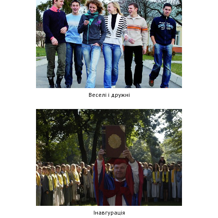
Веселі і дружні
Інавгурація