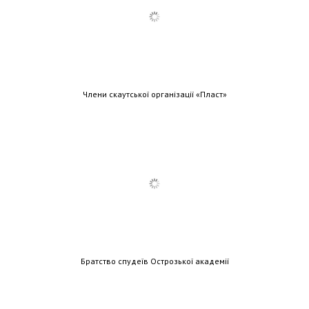
Члени скаутської організації «Пласт»
Братство спудеїв Острозької академії