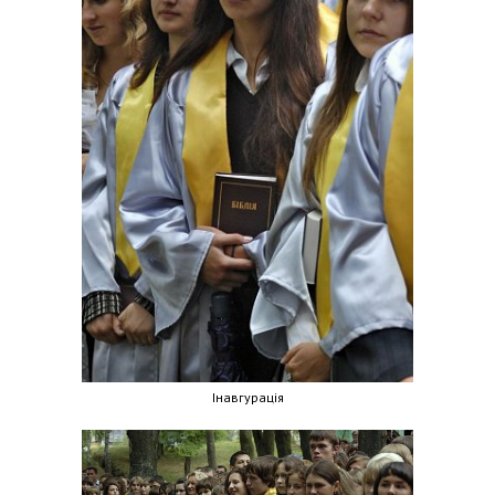
Інавгурація