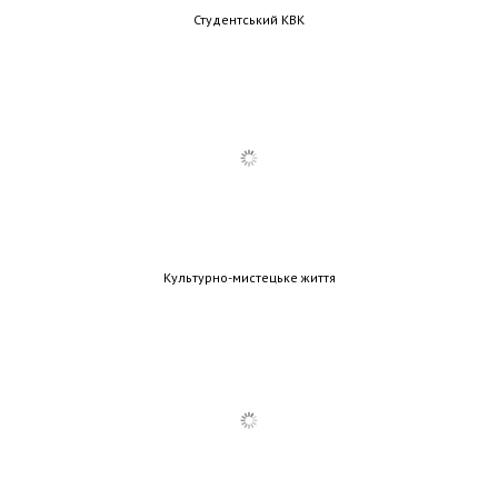
Студентський КВК
Культурно-мистецьке життя