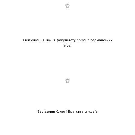
Святкування Тижня факультету романо-германських
мов
Засідання Колегії Братства спудеїв