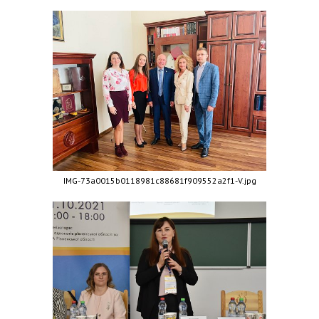
IMG-73a0015b0118981c88681f909552a2f1-V.jpg