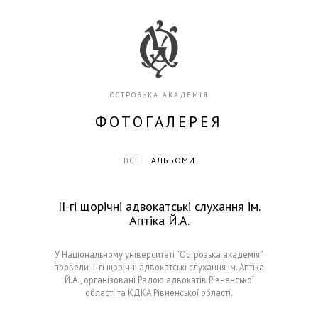
ОСТРОЗЬКА АКАДЕМІЯ
ФОТОГАЛЕРЕЯ
ВСЕ
АЛЬБОМИ
ІІ-гі щорічні адвокатські слухання ім.
Аптіка Й.А.
У Національному університеті “Острозька академія”
провели ІІ-гі щорічні адвокатські слухання ім. Аптіка
Й.А., організовані Радою адвокатів Рівненської
області та КДКА Рівненської області.