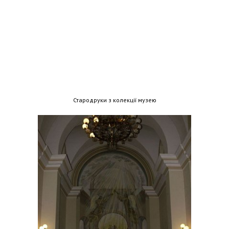
Стародруки з колекції музею