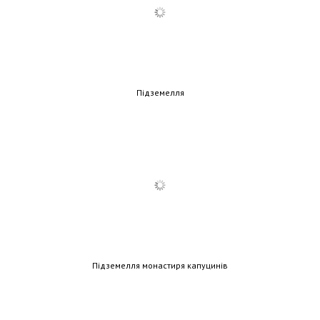
Підземелля
Підземелля монастиря капуцинів